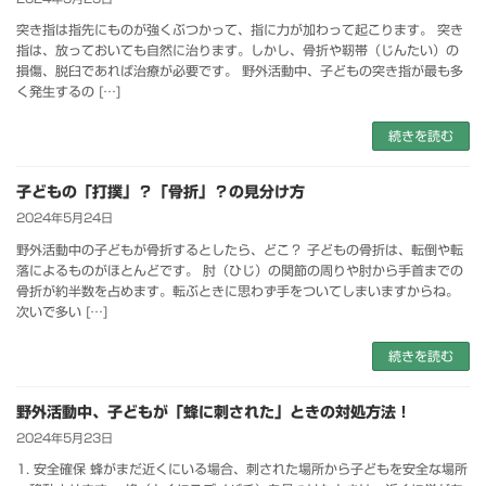
突き指は指先にものが強くぶつかって、指に力が加わって起こります。 突き
指は、放っておいても自然に治ります。しかし、骨折や靭帯（じんたい）の
損傷、脱臼であれば治療が必要です。 野外活動中、子どもの突き指が最も多
く発生するの […]
続きを読む
子どもの「打撲」？「骨折」？の見分け方
2024年5月24日
野外活動中の子どもが骨折するとしたら、どこ？ 子どもの骨折は、転倒や転
落によるものがほとんどです。 肘（ひじ）の関節の周りや肘から手首までの
骨折が約半数を占めます。転ぶときに思わず手をついてしまいますからね。
次いで多い […]
続きを読む
野外活動中、子どもが「蜂に刺された」ときの対処方法！
2024年5月23日
1. 安全確保 蜂がまだ近くにいる場合、刺された場所から子どもを安全な場所