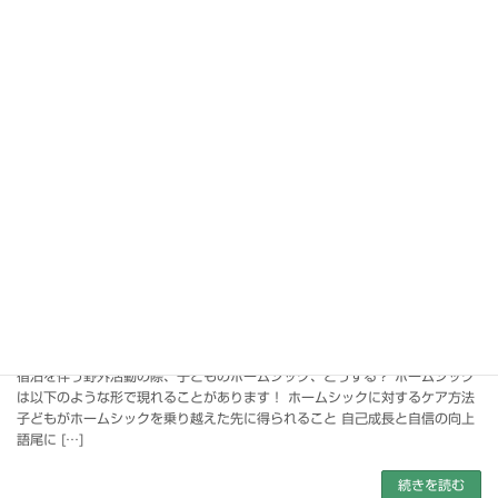
続きを読む
「ADHD」のある子どもと野外活動
2024年5月31日
ADHD（注意欠如・多動性障害）は、注意力の欠如や多動性、衝動性を特徴
とする発達障害であり、これらの症状が日常生活に支障をきたすことがあり
ます。以下に、子どものADHDの主な症状をまとめます。 注意欠如の症状
多動性の症 […]
続きを読む
子どもの「ホームシック」！
2024年5月30日
宿泊を伴う野外活動の際、子どものホームシック、どうする？ ホームシック
は以下のような形で現れることがあります！ ホームシックに対するケア方法
子どもがホームシックを乗り越えた先に得られること 自己成長と自信の向上
語尾に […]
続きを読む