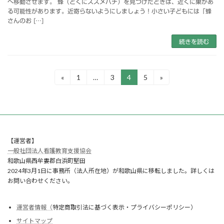
へ移動させます。 蜂（とくにスズメバチ）を見つけたときは、近くに巣があ
る可能性があります。近寄らないようにしましょう！小さい子どもには「蜂
さんのお […]
続きを読む
投
«
1
…
3
4
5
»
固
固
固
固
定
定
定
定
稿
ペ
ペ
ペ
ペ
ー
ー
ー
ー
の
ジ
ジ
ジ
ジ
ペ
【運営者】
ー
一般社団法人看護教育支援協会
ジ
和歌山県西牟婁郡白浜町堅田
2024年3月1日に事務所（法人所在地）が和歌山県に移転しました。詳しくは
送
お問い合わせください。
り
運営者情報（
特定商取引法に基づく表示・プライバシーポリシー）
サイトマップ