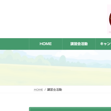
コ
ナ
ン
ビ
テ
ゲ
ン
ー
ツ
シ
へ
ョ
ス
ン
HOME
講習会活動
キャン
キ
に
ッ
移
プ
動
HOME
講習会活動