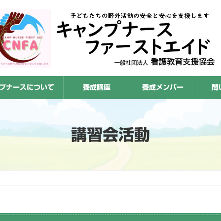
プナースについて
養成講座
養成メンバー
問
講習会活動