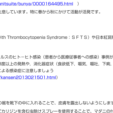
kunitsuite/bunya/0000164495.html
）
生息しています。特に春から秋にかけて活動が活発です。
with Thrombocytopenia Syndrome：ＳＦＴＳ
イルスのヒト－ヒト感染（患者から医療従事者への感染）事例
38度以上の発熱や，消化器症状（食欲低下，嘔気，嘔吐，下痢
による感染症に注意しましょう
nts/kansen2013021501.html
）
の裾を靴下の中に入れることで、皮膚を露出しないようにしま
ピカリジンを含む虫除けスプレーを使用することで、マダニの