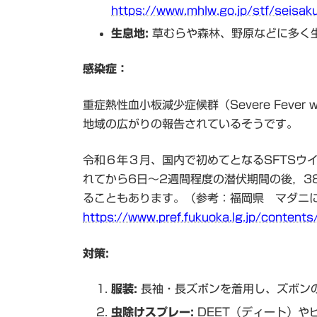
https://www.mhlw.go.jp/stf/seisa
生息地:
草むらや森林、野原などに多く
感染症：
重症熱性血小板減少症候群（Severe Fever 
地域の広がりの報告されているそうです。
令和６年３月、国内で初めてとなるSFTSウ
れてから6日～2週間程度の潜伏期間の後，
ることもあります。（参考：福岡県 マダニ
https://www.pref.fukuoka.lg.jp/conte
対策:
服装:
長袖・長ズボンを着用し、ズボン
虫除けスプレー:
DEET（ディート）や