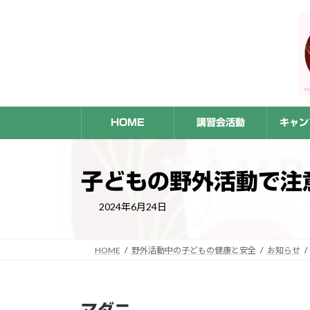
コ
ナ
ン
ビ
テ
ゲ
ン
ー
ツ
シ
へ
ョ
ス
ン
HOME
講習会活動
キャン
キ
に
ッ
移
プ
動
子どもの野外活動で注
2024年6月24日
HOME
野外活動中の子どもの健康と安全
お知らせ
マダニ