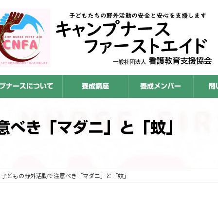
プナースについて
養成講座
養成メンバー
問
意べき「マダニ」と「蚊」
子どもの野外活動で注意べき「マダニ」と「蚊」