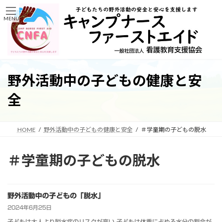
コ
ナ
ン
ビ
MENU
テ
ゲ
ン
ー
ツ
シ
へ
ョ
ス
ン
キ
に
野外活動中の子どもの健康と安
ッ
移
プ
動
全
HOME
野外活動中の子どもの健康と安全
＃学童期の子どもの脱水
＃学童期の子どもの脱水
野外活動中の子どもの「脱水」
2024年6月25日
子どもは大人より脱水症のリスクが高い 子どもは体重に占める水分の割合が