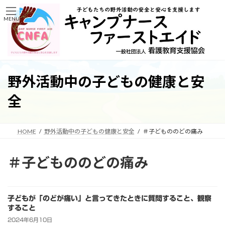
コ
ナ
ン
ビ
MENU
テ
ゲ
ン
ー
ツ
シ
へ
ョ
ス
ン
キ
に
野外活動中の子どもの健康と安
ッ
移
プ
動
全
HOME
野外活動中の子どもの健康と安全
＃子どもののどの痛み
＃子どもののどの痛み
子どもが「のどが痛い」と言ってきたときに質問すること、観察
すること
2024年6月10日