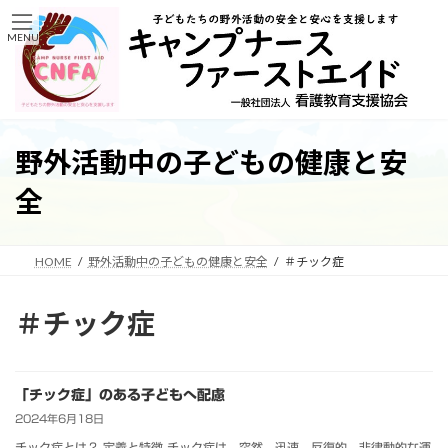
コ
ナ
ン
ビ
MENU
テ
ゲ
ン
ー
ツ
シ
へ
ョ
ス
ン
キ
に
野外活動中の子どもの健康と安
ッ
移
プ
動
全
HOME
野外活動中の子どもの健康と安全
＃チック症
＃チック症
「チック症」のある子どもへ配慮
2024年6月18日
チック症とは？ 定義と特徴 チック症は、突然、迅速、反復的、非律動的な運